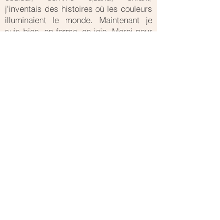
j'inventais des histoires où les couleurs
illuminaient le monde. Maintenant je
suis bien, en forme, en joie. Merci pour
ce moment de vie
» Agnès
« Au début, j'étais dans ma tête, et
petit à petit j'ai lâché prise pour juste
ressentir ce qui se passe dans mon
corps. Un moment donné, je me suis
sentie complètement dans mon corps,
posé, enraciné. J'étais entourée de
terre, j'étais dans la Terre. En fait, tu as
une voix très terre, pas angélique ! Ta
voix permet vraiment l'ancrage,
l'enracinement » Sandra
« Quelques fois la musique et ta voix
me dérangeaient, c'était trop de bruit,